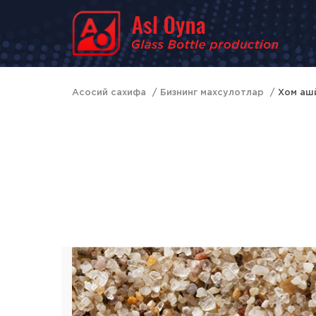
Асосий сахифа
Бизнинг махсулотлар
Хом аш