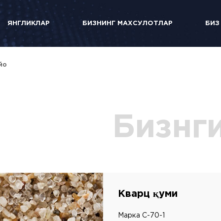
ЯНГЛИКЛАР
БИЗНИНГ МАХСУЛОТЛАР
БИЗ
йо
Бизнг
Кварц қуми
Марка С-70-1